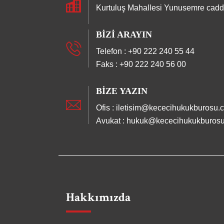
Kurtuluş Mahallesi Yunusemre cadde
BIZI ARAYIN
Telefon : +90 222 240 55 44
Faks : +90 222 240 56 00
BIZE YAZIN
Ofis : iletisim@kececihukukburosu.
Avukat : hukuk@kececihukukburos
Hakkımızda