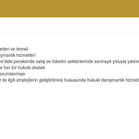
tleri ve temsil
ışmanlık hizmetleri
kiye’deki perakende satış ve tüketim sektörlerinde sermaye yoluyla yatırı
nde her tür hukuki destek
 yorumlanması
le ilgili stratejilerin geliştirilmesi hususunda hukuki danışmanlık hizmet