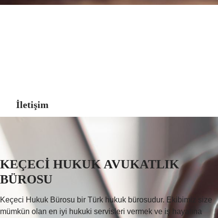
Keçeci Hukuk
Bürosu
Hukuksal sorunlarınızda
avukatlara danışarak hareket edin
İletişim
KEÇECİ HUKUK AVUKATLIK
BÜROSU
Keçeci Hukuk Bürosu bir Türk hukuk bürosudur. Ekibimiz size
mümkün olan en iyi hukuki servisleri vermek ve iş hayatına