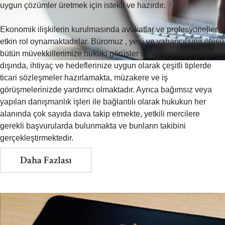
uygun çözümler üretmek için istekli ve hazırdır.
Ekonomik ilişkilerin kurulmasında avukatlar ve profesyoneller
etkin rol oynamaktadırlar. Büromuz , yerli ve yabancı(sınır ötesi)
bütün müvekkillerimize hukuki görüşler sağlamaktadır. Bunun
Ara
dışında, ihtiyaç ve hedeflerinize uygun olarak çeşitli tiplerde
ticari sözleşmeler hazırlamakta, müzakere ve iş
görüşmelerinizde yardımcı olmaktadır. Ayrıca bağımsız veya
yapılan danışmanlık işleri ile bağlantılı olarak hukukun her
anlaşmaz
alanında çok sayıda dava takip etmekte, yetkili mercilere
gerekli başvurularda bulunmakta ve bunların takibini
İletişim Kur
gerçekleştirmektedir.
Daha Fazlası