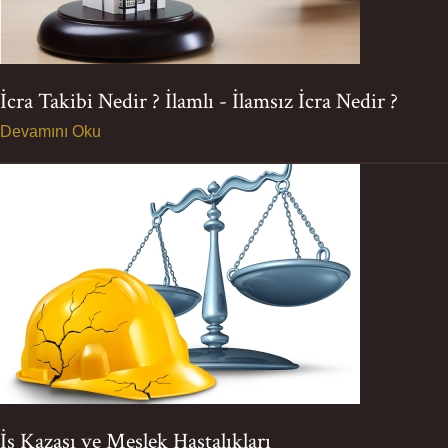
İcra Takibi Nedir ? İlamlı - İlamsız İcra Nedir ?
Devamını Oku
İş Kazası ve Meslek Hastalıkları