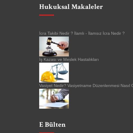
Hukuksal Makaleler
İcra Takibi Nedir ? İlamlı - İlamsız İcra Nedir ?
İş Kazası ve Meslek Hastalıkları
Vasiyet Nedir? Vasiyetname Düzenlenmesi Nasıl O
E Bülten