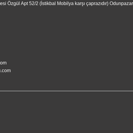
si Özgül Apt 52/2 (İstikbal Mobilya karşı çaprazıdır) Odunpaz
com
u.com