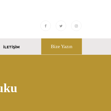
Bize Yazın
İLETIŞIM
uku