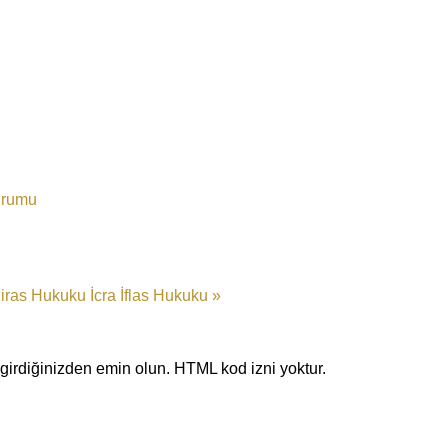
urumu
iras Hukuku
İcra İflas Hukuku »
eri girdiğinizden emin olun. HTML kod izni yoktur.