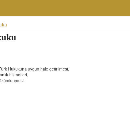
kuku
ukuku
Türk Hukukuna uygun hale getirilmesi,
nlık hizmetleri,
ın çözümlenmesi