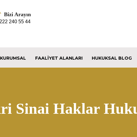
Bizi Arayın
 222 240 55 44
KURUMSAL
FAALIYET ALANLARI
HUKUKSAL BLOG
kri Sinai Haklar Huk