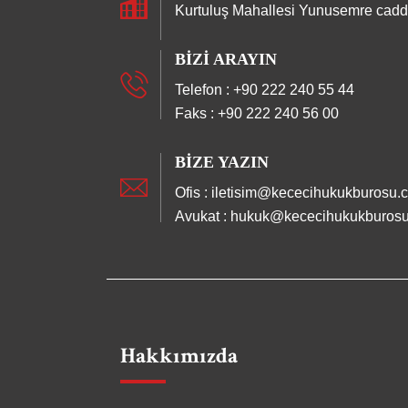
Kurtuluş Mahallesi Yunusemre cadde
BIZI ARAYIN
Telefon : +90 222 240 55 44
Faks : +90 222 240 56 00
BIZE YAZIN
Ofis : iletisim@kececihukukburosu.
Avukat : hukuk@kececihukukburos
Hakkımızda